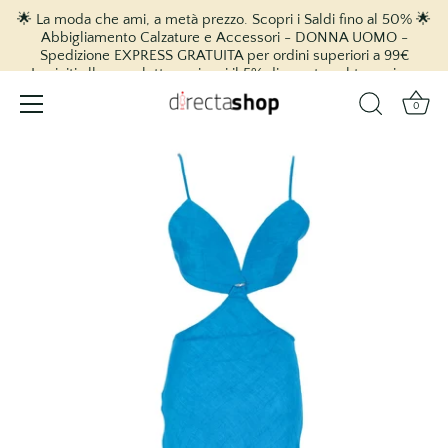
🌟 La moda che ami, a metà prezzo. Scopri i Saldi fino al 50% 🌟
Abbigliamento Calzature e Accessori - DONNA UOMO -
Spedizione EXPRESS GRATUITA per ordini superiori a 99€
Iscriviti alla newsletter e ricevi il 5% di sconto sul tuo primo
acquisto! 🎉
0
vai
al
contenuto