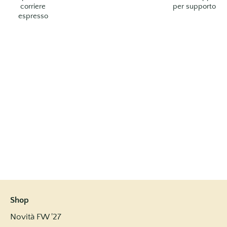
corriere
per supporto
espresso
Shop
Novità FW '27