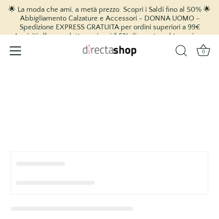
🌟 La moda che ami, a metà prezzo. Scopri i Saldi fino al 50% 🌟
Abbigliamento Calzature e Accessori - DONNA UOMO -
Spedizione EXPRESS GRATUITA per ordini superiori a 99€
Iscriviti alla newsletter e ricevi il 5% di sconto sul tuo primo
acquisto! 🎉
0
vai
al
contenuto