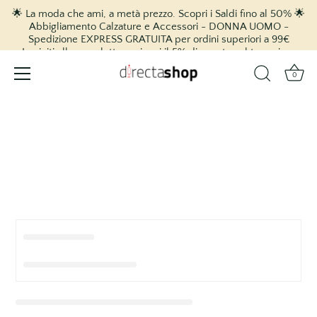
🌟 La moda che ami, a metà prezzo. Scopri i Saldi fino al 50% 🌟
Abbigliamento Calzature e Accessori - DONNA UOMO -
Spedizione EXPRESS GRATUITA per ordini superiori a 99€
Iscriviti alla newsletter e ricevi il 5% di sconto sul tuo primo
acquisto! 🎉
0
vai
al
contenuto