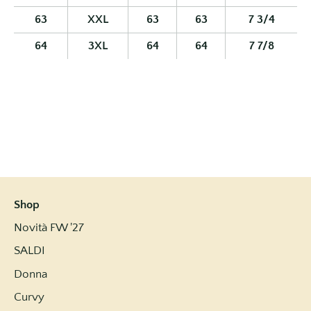
63
XXL
63
63
7 3/4
64
3XL
64
64
7 7/8
Shop
Novità FW '27
SALDI
Donna
Curvy