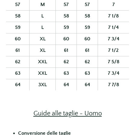
57
M
57
57
7
58
L
58
58
7 1/8
59
L
59
59
7 1/4
60
XL
60
60
7 3/4
61
XL
61
61
7 1/2
62
XXL
62
62
7 5/8
63
XXL
63
63
7 3/4
64
3XL
64
64
7 7/8
Guide alle taglie - Uomo
Conversione delle taglie