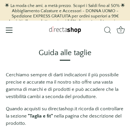
🌟 La moda che ami, a metà prezzo. Scopri i Saldi fino al 50% 🌟
Abbigliamento Calzature e Accessori - DONNA UOMO -
Spedizione EXPRESS GRATUITA per ordini superiori a 99€
Iscriviti alla newsletter e ricevi il 5% di sconto sul tuo primo
acquisto! 🎉
0
vai
al
Guida alle taglie
contenuto
Cerchiamo sempre di darti indicazioni il più possibile
precise e accurate ma il nostro sito offre una vasta
gamma di marchi e di prodotti e può accadere che la
vestibilità cambi a seconda del produttore.
Quando acquisti su directashop.it ricorda di controllare
la sezione
"Taglia e fit"
nella pagina che descrizione del
prodotto.