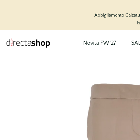
Abbigliamento Calzat
I
Novità FW '27
SA
vai
al
contenuto