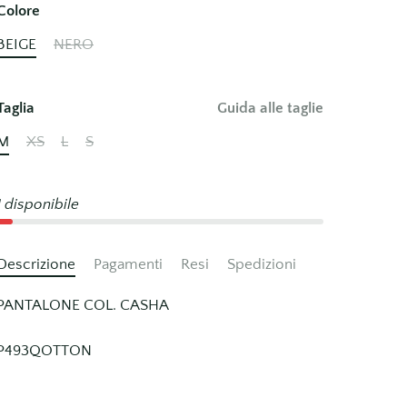
Colore
BEIGE
NERO
Taglia
Guida alle taglie
M
XS
L
S
1 disponibile
Descrizione
Pagamenti
Resi
Spedizioni
PANTALONE COL. CASHA
P493QOTTON