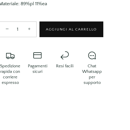
Materiale: 89%pl 11%ea
−
+
AGGIUNGI AL CARRELLO
Spedizione
Pagamenti
Resi facili
Chat
rapida con
sicuri
Whatsapp
corriere
per
espresso
supporto