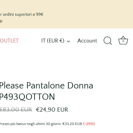
rdini superiori a 99€
🎉
OUTLET
Account
Valuta
IT (EUR €)
0
Please Pantalone Donna
P493QOTTON
€83,00 EUR
€24,90 EUR
Prezzo più basso negli ultimi 30 giorni:
€33,20 EUR
(-25%)