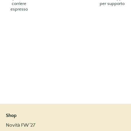
corriere
per supporto
espresso
Shop
Novità FW '27