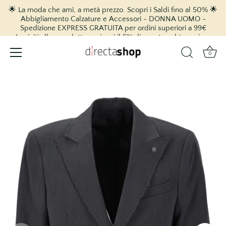
🌟 La moda che ami, a metà prezzo. Scopri i Saldi fino al 50% 🌟
Abbigliamento Calzature e Accessori - DONNA UOMO -
Spedizione EXPRESS GRATUITA per ordini superiori a 99€
Iscriviti alla newsletter e ricevi il 5% di sconto sul tuo primo
acquisto! 🎉
0
vai
al
contenuto