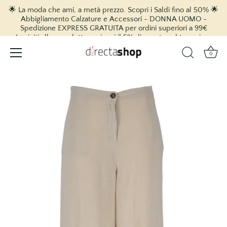
🌟 La moda che ami, a metà prezzo. Scopri i Saldi fino al 50% 🌟
Abbigliamento Calzature e Accessori - DONNA UOMO -
Spedizione EXPRESS GRATUITA per ordini superiori a 99€
Iscriviti alla newsletter e ricevi il 5% di sconto sul tuo primo
acquisto! 🎉
0
vai
al
contenuto