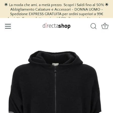
🌟 La moda che ami, a metà prezzo. Scopri i Saldi fino al 50% 🌟
Abbigliamento Calzature e Accessori - DONNA UOMO -
Spedizione EXPRESS GRATUITA per ordini superiori a 99€
Iscriviti alla newsletter e ricevi il 5% di sconto sul tuo primo
acquisto! 🎉
0
vai
al
contenuto