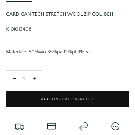
CARDIGAN TECH STRETCH WOOL ZIP COL. BEH
K10K113408
Materiale: 50%wo 35%pa 12%pl 3%ea
−
+
AGGIUNGI AL CARRELLO